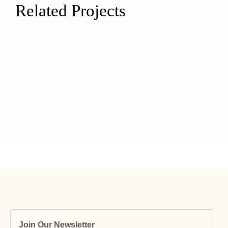
Related Projects
Pumpkin
soup
with
grilled
almonds
Join Our Newsletter