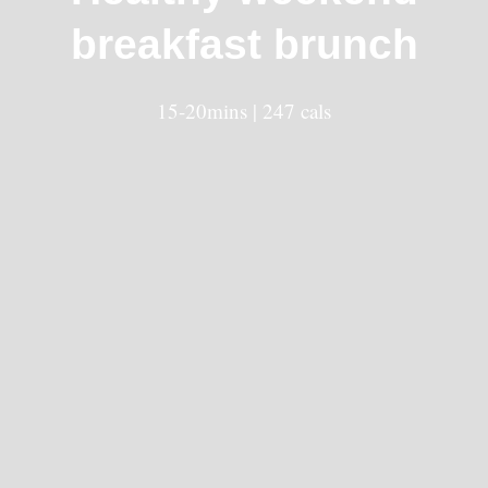
breakfast brunch
15-20mins | 247 cals