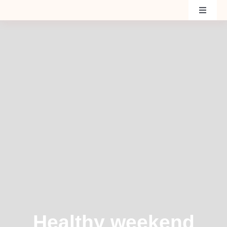
Skip
Toggle
to
Navigati
Home
content
Contact Us
Events
MN GOP
Statement Of Principles
FAIR BOOTH VOLUNTEER SIGNUP
Healthy weekend