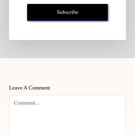
Subscribe
Leave A Comment
Comment